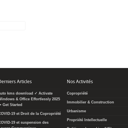
Derniers Articles
Nos Activités
auto kms download ✓ Activate
Copropriété
Windows & Office Effortlessly 2025
Immobilier & Construction
➤ Get Started
Urbanisme
COVID-19 et Droit de la Copropriété
Propriété Intellectuelle
COVID-19 et suspension des