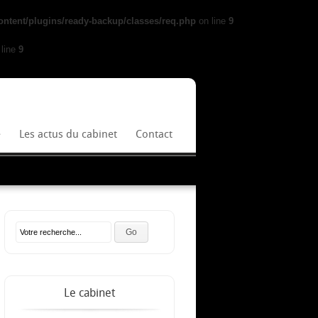
ntent/plugins/ready-backup/classes/req.php
on line
9
line
9
e
Les actus du cabinet
Contact
Le cabinet