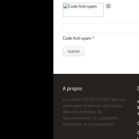
Code Anti-spam
*
A propos
Le cabinet GS ASSOCIES est une
association d'avocats spécialisés
dans les domaines de
l'environnement, la copropriété,
l'immobilier et la construction.