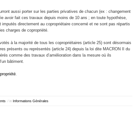
ourront aussi porter sur les parties privatives de chacun (ex : changement
tifie avoir fait ces travaux depuis moins de 10 ans ; en toute hypothèse,
sont imputés directement au copropriétaire concerné et ne sont pas répartis
 des charges de copropriété.
votés à la majorité de tous les copropriétaires (article 25) sont désormais
ires présents ou représentés (article 24) depuis la loi dite MACRON II du
dérés comme des travaux d’amélioration dans la mesure où ils
d’un bâtiment.
propriété
.
nts
/ in
Informations Générales