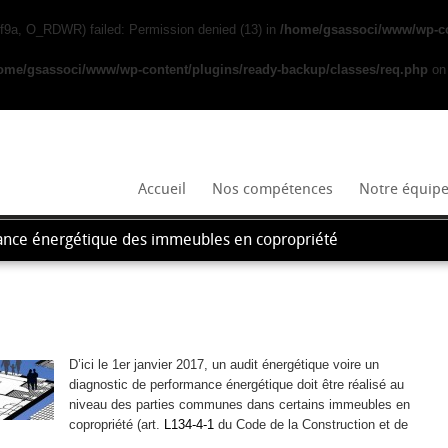
f9a, O_RDWR) failed: Permission denied (13) in
/home/gsassoci/www/wp-co
ome/gsassoci/www/wp-content/plugins/ready-backup/classes/req.php
on 
Accueil
Nos compétences
Notre équip
rmance énergétique des immeubles en copropriété
D’ici le 1er janvier 2017, un audit énergétique voire un
diagnostic de performance énergétique doit être réalisé au
niveau des parties communes dans certains immeubles en
copropriété (art.
L134-4-1
du Code de la Construction et de