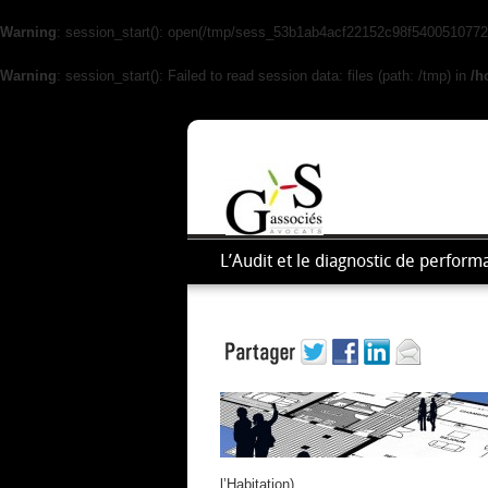
Warning
: session_start(): open(/tmp/sess_53b1ab4acf22152c98f5400510772
Warning
: session_start(): Failed to read session data: files (path: /tmp) in
/h
L’Audit et le diagnostic de perfo
l’Habitation).