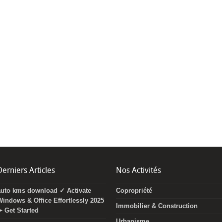
Derniers Articles
Nos Activités
auto kms download ✓ Activate
Copropriété
Windows & Office Effortlessly 2025
Immobilier & Construction
➤ Get Started
Urbanisme